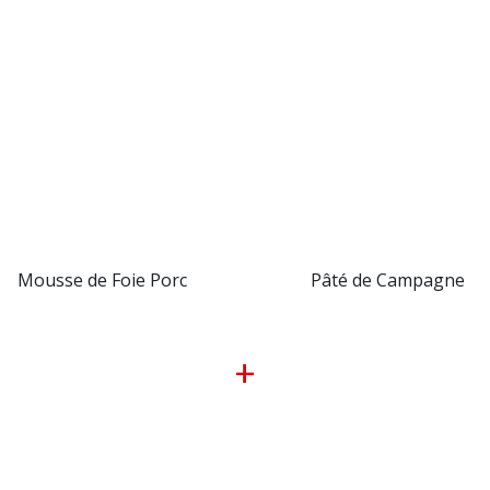
Mousse de Foie Porc
Pâté de Campagne
+
2026 Charcuterie Isle de France. Tous droits réservés. | Site internet par
Ar