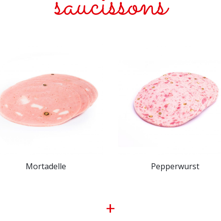
saucissons
Mortadelle
Pepperwurst
+